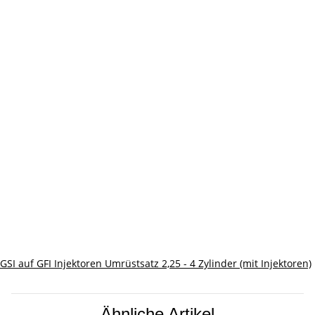
GSI auf GFI Injektoren Umrüstsatz 2,25 - 4 Zylinder (mit Injektoren)
Ähnliche Artikel