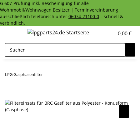
G 607-Prüfung inkl. Bescheinigung für alle
Wohnmobil/Wohnwagen Besitzer | Terminvereinbarung
ausschließlich telefonisch unter
06074-21100-0
– schnell &
verbindlich.
0,00 €
LPG Gasphasenfilter