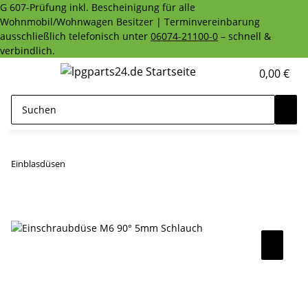
G 607-Prüfung inkl. Bescheinigung für alle
Wohnmobil/Wohnwagen Besitzer | Terminvereinbarung
ausschließlich telefonisch unter
06074-21100-0
– schnell &
verbindlich.
0,00 €
Einblasdüsen