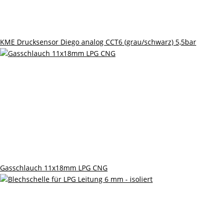
KME Drucksensor Diego analog CCT6 (grau/schwarz) 5,5bar
Gasschlauch 11x18mm LPG CNG