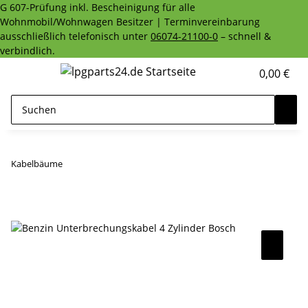
G 607-Prüfung inkl. Bescheinigung für alle
Wohnmobil/Wohnwagen Besitzer | Terminvereinbarung
ausschließlich telefonisch unter
06074-21100-0
– schnell &
verbindlich.
0,00 €
Kabelbäume