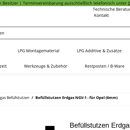
 Besitzer | Terminvereinbarung ausschließlich telefonisch unter
Technische Beratu
Kontakt
e
LPG Montagematerial
LPG Additive & Zusätze
zeit
Werkzeuge & Zubehör
Restposten / B-Ware
gas Befüllstutzen
Befüllstutzen Erdgas NGV-1 - für Opel (6mm)
Befüllstutzen Erdg