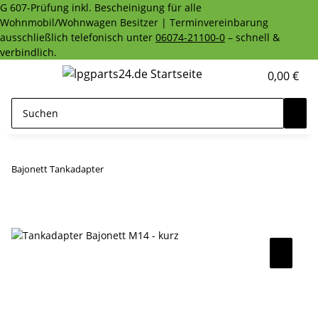
G 607-Prüfung inkl. Bescheinigung für alle
Wohnmobil/Wohnwagen Besitzer | Terminvereinbarung
ausschließlich telefonisch unter
06074-21100-0
– schnell &
verbindlich.
0,00 €
Bajonett Tankadapter