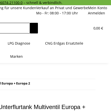
06074-21100-0
– schnell & verbindlich.
ng für unsere Kunden
Verkauf an Privat und Gewerbe
Mein Konto
Mo - Fr: 08:00 - 17:00 Uhr
Anmelden
0,00 €
LPG Diagnose
CNG Erdgas Ersatzteile
Marken
 Europa + Europa 2
terflurtank Multiventil Europa +