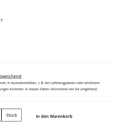
37
abweichend
ands. In Ausnahmefällen, z. B. bei Lieferengpässen oder erhöhtem
ngen kommen. In diesen Fällen informieren wir Sie umgehend.
Stück
In den Warenkorb