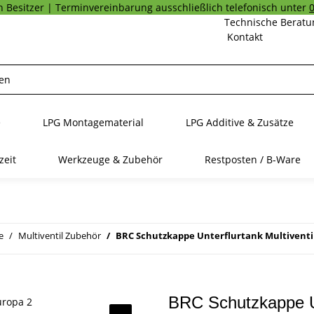
 Besitzer | Terminvereinbarung ausschließlich telefonisch unter
Technische Beratu
Kontakt
e
LPG Montagematerial
LPG Additive & Zusätze
zeit
Werkzeuge & Zubehör
Restposten / B-Ware
e
Multiventil Zubehör
BRC Schutzkappe Unterflurtank Multiventil
BRC Schutzkappe Un