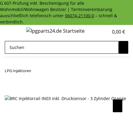
G 607-Prüfung inkl. Bescheinigung für alle
Wohnmobil/Wohnwagen Besitzer | Terminvereinbarung
ausschließlich telefonisch unter
06074-21100-0
– schnell &
verbindlich.
0,00 €
LPG Injektoren