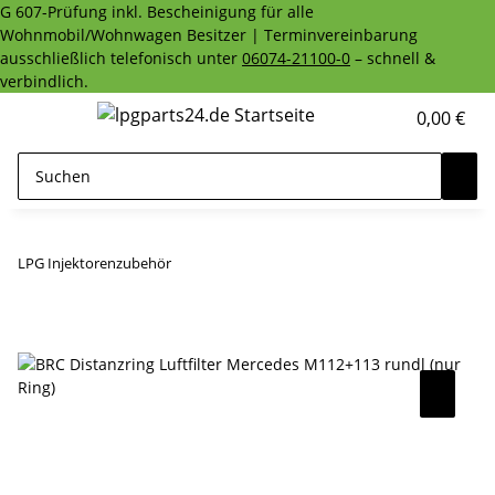
G 607-Prüfung inkl. Bescheinigung für alle
Wohnmobil/Wohnwagen Besitzer | Terminvereinbarung
ausschließlich telefonisch unter
06074-21100-0
– schnell &
verbindlich.
0,00 €
LPG Injektorenzubehör