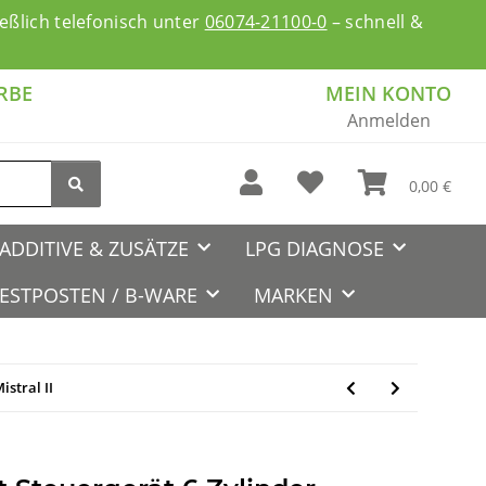
ßlich telefonisch unter
06074-21100-0
– schnell &
RBE
MEIN KONTO
Anmelden
0,00 €
ADDITIVE & ZUSÄTZE
LPG DIAGNOSE
ESTPOSTEN / B-WARE
MARKEN
istral II