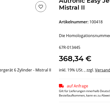
Autronic Easy Je
Mistral II
Artikelnummer:
100418
Die Homologationsnummer d
67R-013445
368,34 €
inkl. 19% USt. , zzgl.
Versan
auf Anfrage
Gilt für Lieferungen innerhalb Deuts
Bestellaufkommen, kann es zu Abwei