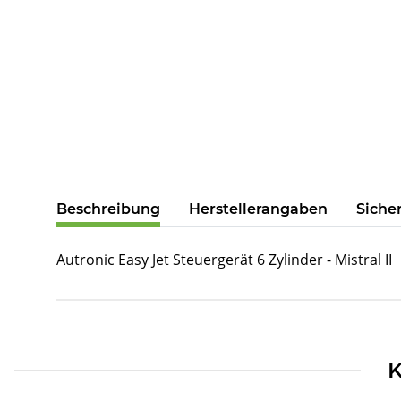
weitere Registerkarten anzeigen
Beschreibung
Herstellerangaben
Siche
Autronic Easy Jet Steuergerät 6 Zylinder - Mistral II
Produkteigenschaft
Wert
K