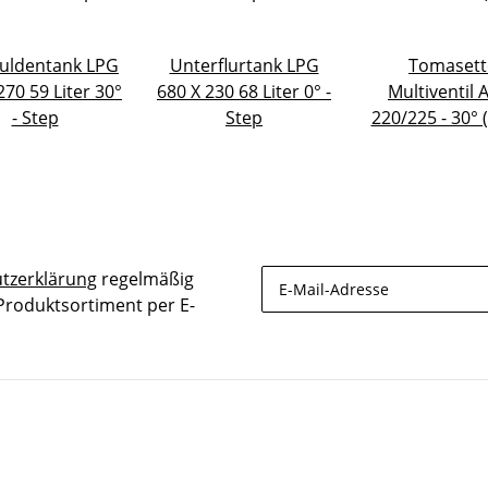
uldentank LPG
Unterflurtank LPG
Tomasett
270 59 Liter 30°
680 X 230 68 Liter 0° -
Multiventil 
- Step
Step
220/225 - 30°
tzerklärung
regelmäßig
 Produktsortiment per E-
Newsletter Abonnieren