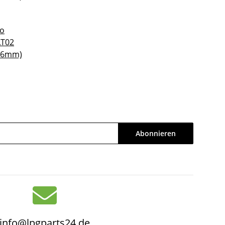
o
AT02
 (6mm)
Abonnieren
info@lpgparts24.de