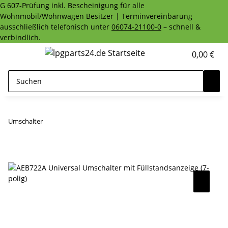
G 607-Prüfung inkl. Bescheinigung für alle
Wohnmobil/Wohnwagen Besitzer | Terminvereinbarung
ausschließlich telefonisch unter
06074-21100-0
– schnell &
verbindlich.
0,00 €
Umschalter