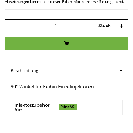
Abweichungen kommen. In diesen Fällen informieren wir Sie umgehend.
Stück
Beschreibung
90° Winkel für Keihin Einzelinjektoren
Injektorzubehör
Produkteigenschaft
Wert
Prins VSI
für: